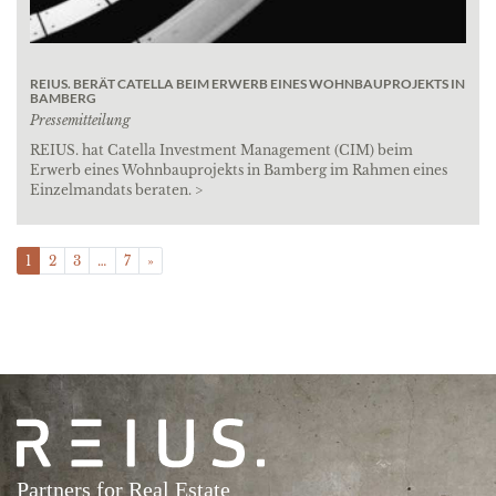
REIUS. BERÄT CATELLA BEIM ERWERB EINES WOHNBAUPROJEKTS IN
BAMBERG
Pressemitteilung
REIUS. hat Catella Investment Management (CIM) beim
Erwerb eines Wohnbauprojekts in Bamberg im Rahmen eines
Einzelmandats beraten. >
POSTS NAVIGATION
1
2
3
…
7
»