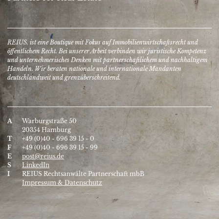
REIUS. ist eine Boutique mit Fokus auf Immobilien­wirtschafts­recht und
öffentlichem Recht. Bei unserer Arbeit verbinden wir juristische Kompetenz
und unter­nehmerisches Denken mit partner­schaftlichem und nach­haltigem
Handeln. Wir beraten nationale und inter­nationale Mandanten
deutschlandweit und grenzüberschreitend.
A
Warburgstraße 50
20354 Hamburg
T
+49 (0)40 - 696 39 15 - 0
F
+49 (0)40 - 696 39 15 - 99
E
post@reius.de
S
LinkedIn
I
REIUS Rechtsanwälte Partnerschaft mbB
Impressum & Datenschutz