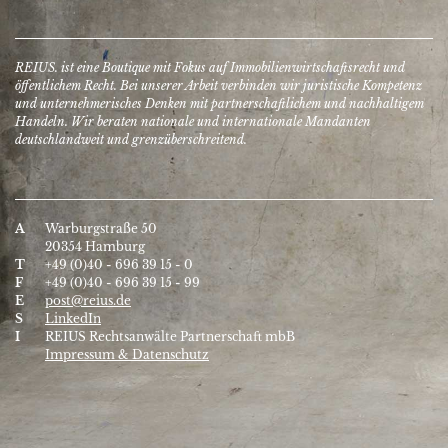
REIUS. ist eine Boutique mit Fokus auf Immobilien­wirtschafts­recht und
öffentlichem Recht. Bei unserer Arbeit verbinden wir juristische Kompetenz
und unter­nehmerisches Denken mit partner­schaftlichem und nach­haltigem
Handeln. Wir beraten nationale und inter­nationale Mandanten
deutschlandweit und grenzüberschreitend.
A
Warburgstraße 50
20354 Hamburg
T
+49 (0)40 - 696 39 15 - 0
F
+49 (0)40 - 696 39 15 - 99
E
post@reius.de
S
LinkedIn
I
REIUS Rechtsanwälte Partnerschaft mbB
Impressum & Datenschutz