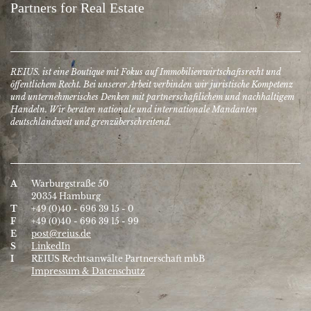
REIUS. ist eine Boutique mit Fokus auf Immobilien­wirtschafts­recht und
öffentlichem Recht. Bei unserer Arbeit verbinden wir juristische Kompetenz
und unter­nehmerisches Denken mit partner­schaftlichem und nach­haltigem
Handeln. Wir beraten nationale und inter­nationale Mandanten
deutschlandweit und grenzüberschreitend.
A
Warburgstraße 50
20354 Hamburg
T
+49 (0)40 - 696 39 15 - 0
F
+49 (0)40 - 696 39 15 - 99
E
post@reius.de
S
LinkedIn
I
REIUS Rechtsanwälte Partnerschaft mbB
Impressum & Datenschutz