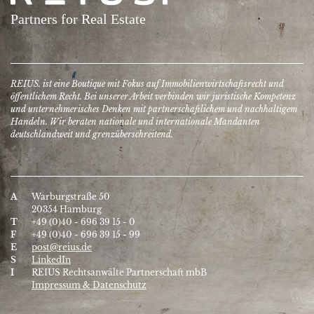
REIUS. ist eine Boutique mit Fokus auf Immobilien­wirtschafts­recht und
öffentlichem Recht. Bei unserer Arbeit verbinden wir juristische Kompetenz
und unter­nehmerisches Denken mit partner­schaftlichem und nach­haltigem
Handeln. Wir beraten nationale und inter­nationale Mandanten
deutschlandweit und grenzüberschreitend.
A
Warburgstraße 50
20354 Hamburg
T
+49 (0)40 - 696 39 15 - 0
F
+49 (0)40 - 696 39 15 - 99
E
post@reius.de
S
LinkedIn
I
REIUS Rechtsanwälte Partnerschaft mbB
Impressum & Datenschutz